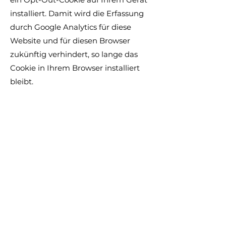
installiert. Damit wird die Erfassung
durch Google Analytics für diese
Website und für diesen Browser
zukünftig verhindert, so lange das
Cookie in Ihrem Browser installiert
bleibt.
VERWENDUNG VON
SCRIPTBIBLIOTHEKEN (GOOGLE
WEBFONTS)
Um unsere Inhalte
browserübergreifend korrekt
und grafisch ansprechend
darzustellen, verwenden wir auf
dieser Website
Scriptbibliotheken und
Schriftbibliotheken wie z. B.